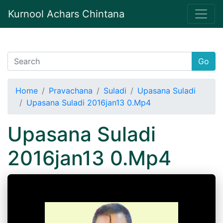
Kurnool Achars Chintana
Go
Home
Pravachana
Suladi
Upasana Suladi
Upasana Suladi 2016jan13 0.Mp4
Upasana Suladi
2016jan13 0.Mp4